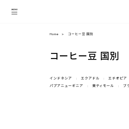
Home
コーヒー豆 国別
コーヒー豆 国別
インドネシア
エクアドル
エチオピア
パプアニューギニア
東ティモール
ブ